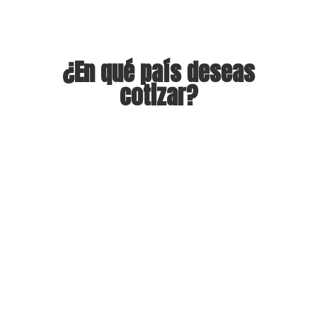
¿En qué país deseas
cotizar?