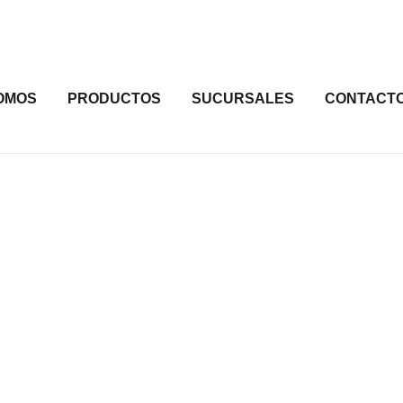
OMOS
PRODUCTOS
SUCURSALES
CONTACT
onstrucción, estás en el lugar correcto. Estamos comprometidos 
des de construcción.