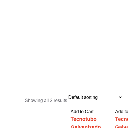
Contacto Rapido
Nicaragua
+(505) 8621 6908
gpromasa@gmail.com
Horarios: 08.00 am a 5.00 pm Domingo: Cerrado
Showing all 2 results
Add to Cart
Add to
Tecnotubo
Tecn
Galvanizado
Galv