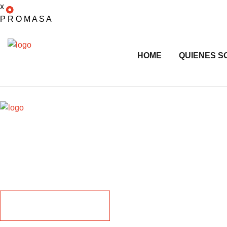
x
P
R
O
M
A
S
A
HOME
QUIENES S
X
¡Estamos listos!
Si estás buscando productos de calidad para tus proyectos de c
hoy mismo y descubre cómo podemos ayudarte en tus necesida
COTIZAR AHORA