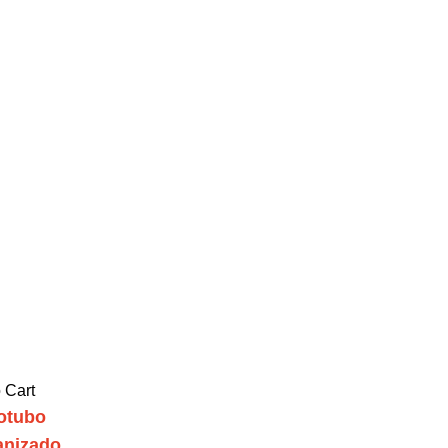
 Cart
otubo
anizado