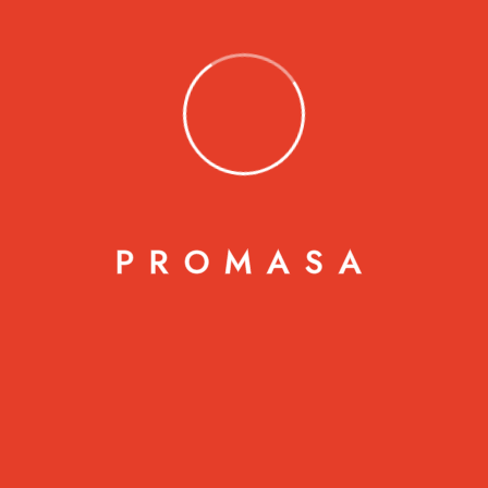
L
0.00
Lámina Tecno – Alum
L
0.00
P
R
O
M
A
S
A
Lámina Tecno – Alum Ondulada
L
0.00