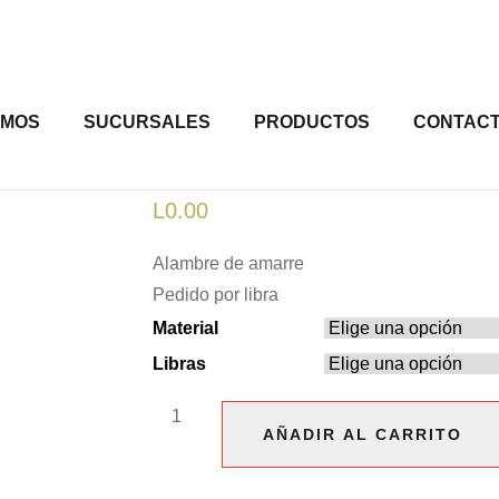
OMOS
SUCURSALES
PRODUCTOS
CONTAC
L
0.00
Alambre de amarre
Pedido por libra
Material
Libras
Alambre
AÑADIR AL CARRITO
de
AÑADIR AL CARRITO
amarre
cantidad