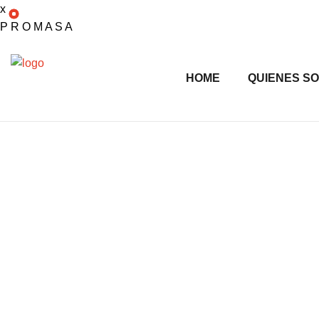
x
P
R
O
M
A
S
A
HOME
QUIENES S